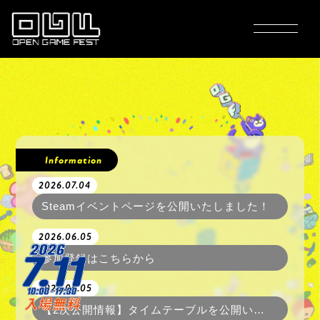
ABOUT
GAMES
Information
2026.07.04
TIME TABLE
Steamイベントページを公開いたしました！
2026.06.05
FLOORMAP
参加登録はこちらから
2026.06.05
ACCESS
【2次公開情報】タイムテーブルを公開いたしました！