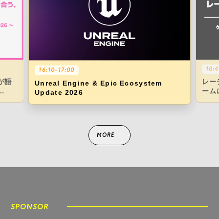
10:4
16:10-17:00
が語
レー
Unreal Engine & Epic Ecosystem
ーム
Update 2026
N
への
MORE
GAMES
出展タイトル
SPONSOR