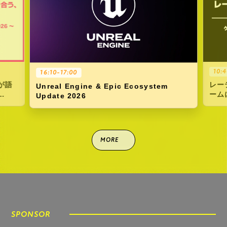
11:
10:40-11:20
新川
レーティングとの向き合い方を考える ゲ
ームにおける表現とコンテンツアンケート
への対応
MORE
GAMES
出展タイトル
SPONSOR