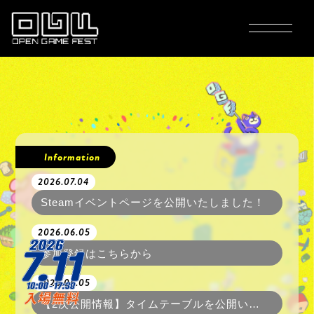
ABOUT
GAMES
Information
2026.07.04
TIME TABLE
Steamイベントページを公開いたしました！
2026.06.05
FLOORMAP
参加登録はこちらから
2026.06.05
ACCESS
【2次公開情報】タイムテーブルを公開いたしました！