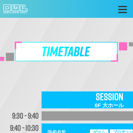
SESSION
6F 大ホール
9:30 - 9:40
9:40 - 10:30
09:40-10:30
ゲーム
プロデュー